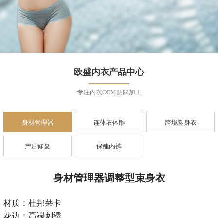
欧盛内衣产品中心
专注内衣OEM贴牌加工
身材管理器
连体衣体雕
跨境塑身衣
产后修复
保建内裤
身材管理器调整型束身衣
材质：杜邦莱卡
花边：高端刺绣